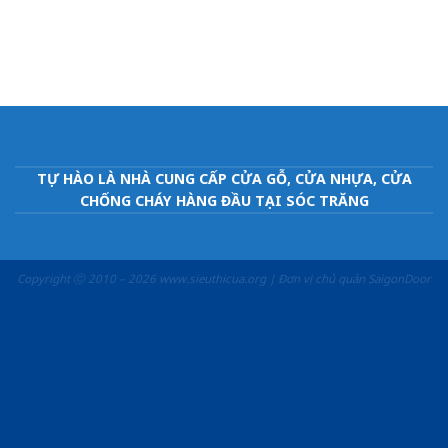
TỰ HÀO LÀ NHÀ CUNG CẤP CỬA GỖ, CỬA NHỰA, CỬA
CHỐNG CHÁY HÀNG ĐẦU TẠI SÓC TRĂNG
Copyright ⓒ 2010 – 2026 www.sieuthicua.org | Đơn vị chủ quản SaigonDoor