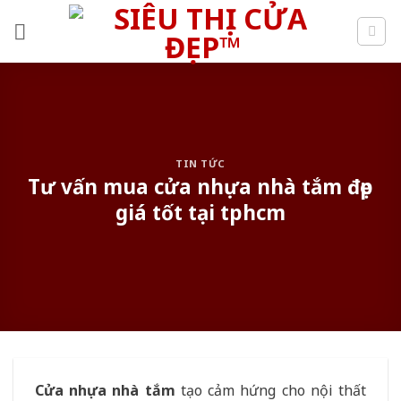
Skip
to
content
TIN TỨC
Tư vấn mua cửa nhựa nhà tắm đẹp
giá tốt tại tphcm
Cửa nhựa nhà tắm
tạo cảm hứng cho nội thất