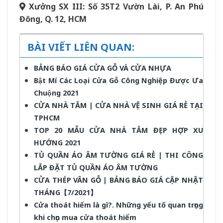
Xưởng SX III: Số 35T2 Vườn Lài, P. An Phú
Đông, Q. 12, HCM
BÀI VIẾT LIÊN QUAN:
BẢNG BÁO GIÁ CỬA GỖ VÀ CỬA NHỰA
Bật Mí Các Loại Cửa Gỗ Công Nghiệp Được Ưa
Chuộng 2021
CỬA NHÀ TẮM | CỬA NHÀ VỆ SINH GIÁ RẺ TẠI
TPHCM
TOP 20 MẪU CỬA NHÀ TẮM ĐẸP HỢP XU
HƯỚNG 2021
TỦ QUẦN ÁO ÂM TƯỜNG GIÁ RẺ | THI CÔNG
LẮP ĐẶT TỦ QUẦN ÁO ÂM TƯỜNG
CỬA THÉP VÂN GỖ | BẢNG BÁO GIÁ CẬP NHẬT
THÁNG【7/2021】
Cửa thoát hiểm là gì?. Những yếu tố quan trọng
khi chọn mua cửa thoát hiểm