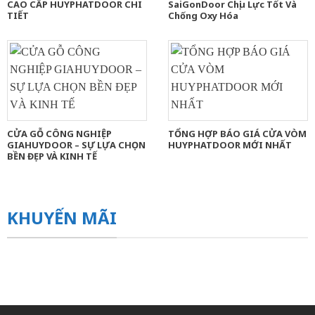
CAO CẤP HUYPHATDOOR CHI
SaiGonDoor Chịu Lực Tốt Và
TIẾT
Chống Oxy Hóa
CỬA GỖ CÔNG NGHIỆP
TỔNG HỢP BÁO GIÁ CỬA VÒM
GIAHUYDOOR – SỰ LỰA CHỌN
HUYPHATDOOR MỚI NHẤT
BỀN ĐẸP VÀ KINH TẾ
KHUYẾN MÃI