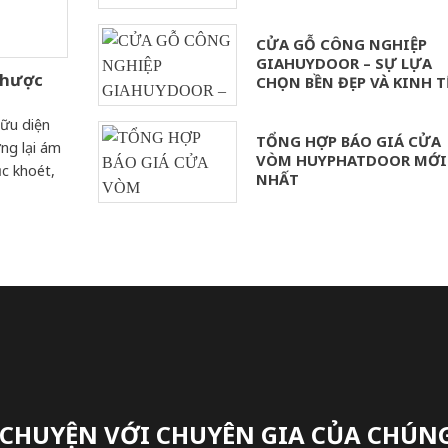
CỬA GỖ CÔNG NGHIỆP
GIAHUYDOOR – SỰ LỰA
Nhược
CHỌN BỀN ĐẸP VÀ KINH T
ữu diện
TỔNG HỢP BÁO GIÁ CỬA
ng lại ám
VÒM HUYPHATDOOR MỚI
c khoét,
NHẤT
 CHUYỆN VỚI CHUYÊN GIA CỦA CHÚNG