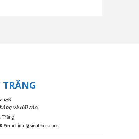
C TRĂNG
c với
hàng và đối tác!.
c Trăng
Email
:
info@sieuthicua.org