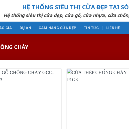
HỆ THỐNG SIÊU THỊ CỬA ĐẸP TẠI S
Hệ thống siêu thị cửa đẹp, cửa gỗ, cửa nhựa, cửa chốn
ÁO GIÁ
DỰ ÁN
CẨM NANG CỬA ĐẸP
TIN TỨC
LIÊN HỆ
ỐNG CHÁY