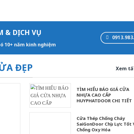
M & DỊCH VỤ
0913.983
 có 10+ năm kinh nghiệm
ỬA ĐẸP
Xem tấ
TÌM HIỂU BÁO GIÁ CỬA
NHỰA CAO CẤP
HUYPHATDOOR CHI TIẾT
Cửa Thép Chống Cháy
SaiGonDoor Chịu Lực Tốt 
Chống Oxy Hóa