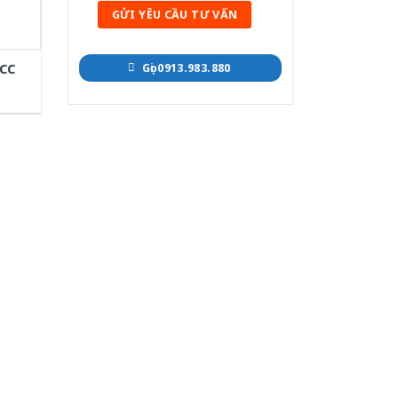
Gọi 0913.983.880
CC