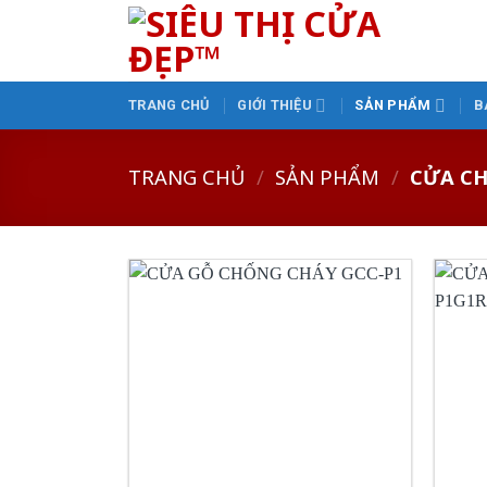
Skip
to
content
TRANG CHỦ
GIỚI THIỆU
SẢN PHẨM
B
TRANG CHỦ
/
SẢN PHẨM
/
CỬA CH