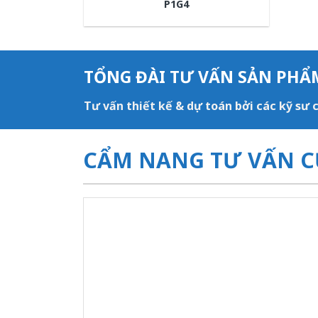
P1G4
TỔNG ĐÀI TƯ VẤN SẢN PHẨ
Tư vấn thiết kế & dự toán bởi các kỹ sư
CẨM NANG TƯ VẤN C