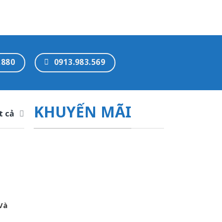
.880
0913.983.569
KHUYẾN MÃI
t cả
Và