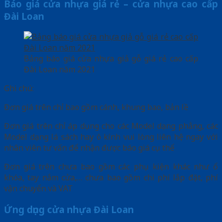
Báo giá cửa nhựa giá rẻ – cửa nhựa cao cấp
Đài Loan
Bảng báo giá cửa nhựa giả gỗ giá rẻ cao cấp
Đài Loan năm 2021
Ghi chú:
Đơn giá trên chỉ bao gồm cánh, khung bao, bản lề
Đơn giá trên chỉ áp dụng cho các Model dạng phẳng, các
Model dạng lá sách hay ô kính vui lòng liên hệ ngay với
nhân viên tư vấn để nhận được báo giá cụ thể
Đơn giá trên chưa bao gồm các phụ kiện khác như ổ
khóa, tay nắm cửa,… chưa bao gồm chi phí lắp đặt, phí
vận chuyển và VAT
Ứng dụng cửa nhựa Đài Loan