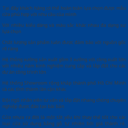
Tại đây khách hàng có thể hoàn toàn lựa chọn được mẫu
cửa phù hợp với nhu cầu của mình
Với nhiều kiểu dáng và màu sắc khác nhau đa dạng sự
lựa chọn
Chất lượng sản phẩm luôn được đảm bảo với nguồn gốc
rõ ràng
Hệ thống xưởng sản xuất gồm 3 xưởng với công xuất lớn
với nhiều năm kinh nghiệm cung cấp và lắp đặt cho các
dự án công trình lớn
Hệ thống Showroom rộng khắp thành phố Hồ Chí Minh
cà các tỉnh thành lân cận khác
Đội ngũ nhân viên tư vấn và lắp đặt nhang chóng chuyên
nghiệp được đào tạo bài bản
Cửa nhựa ra đời là một tất yếu khi thay thế tốt cho các
loại cửa sử dụng bằng gỗ tự nhiên bởi giá thành rẻ,