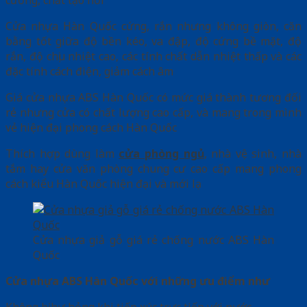
cường, chất tạo nối
Cửa nhựa Hàn Quốc cứng, rắn nhưng không giòn, căn
bằng tốt giữa độ bền kéo, va đập, độ cứng bề mặt, độ
rắn, độ chịu nhiệt cao, các tính chất dẫn nhiệt thấp và các
đặc tính cách điện, giảm cách âm
Giá cửa nhựa ABS Hàn Quốc có mức giá thành tương đối
rẻ nhưng cửa có chất lượng cao cấp, và mang trong mình
vẻ hiện đại phong cách Hàn Quốc
Thích hợp dùng làm
cửa phòng ngủ
, nhà vệ sinh, nhà
tắm hay cửa văn phòng chung cư cao cấp mang phong
cách kiểu Hàn Quốc hiện đại và mới lạ
Cửa nhựa giả gỗ giá rẻ chống nước ABS Hàn
Quốc
Cửa nhựa ABS Hàn Quốc với những ưu điểm như