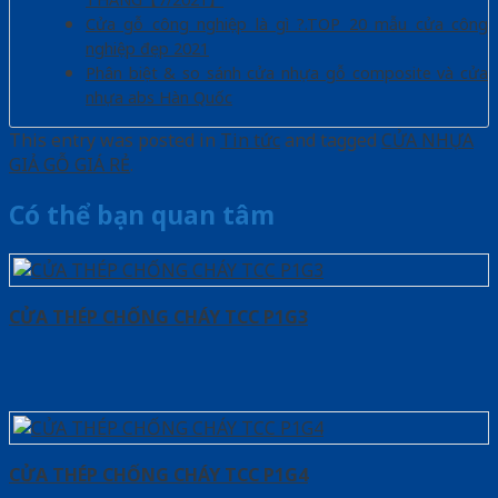
Cửa gỗ công nghiệp là gì ?.TOP 20 mẫu cửa công
nghiệp đẹp 2021
Phân biệt & so sánh cửa nhựa gỗ composite và cửa
nhựa abs Hàn Quốc
This entry was posted in
Tin tức
and tagged
CỬA NHỰA
GIẢ GỖ GIÁ RẺ
.
Có thể bạn quan tâm
CỬA THÉP CHỐNG CHÁY TCC P1G3
CỬA THÉP CHỐNG CHÁY TCC P1G4