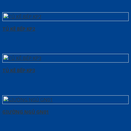
TỦ KỆ BẾP KP2
TỦ KỆ BẾP KP3
GIƯỜNG NGỦ GN01