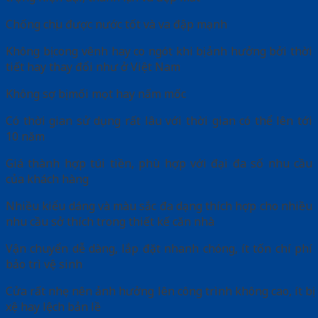
Chống chịu được nước tốt và va đập mạnh
Không bị cong vênh hay co ngót khi bị ảnh hưởng bởi thời
tiết hay thay đổi như ở Việt Nam
Không sợ bị mối mọt hay nấm mốc
Có thời gian sử dụng rất lâu với thời gian có thể lên tới
10 năm
Giá thành hợp túi tiền, phù hợp với đại đa số nhu cầu
của khách hàng
Nhiều kiểu dáng và màu sắc đa dạng thích hợp cho nhiều
nhu cầu sở thích trong thiết kế căn nhà
Vận chuyển dễ dàng, lắp đặt nhanh chóng, ít tốn chí phí
bảo trì vệ sinh
Cửa rất nhẹ nên ảnh hưởng lên công trình không cao, ít bị
xệ hay lệch bản lề