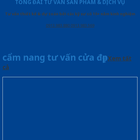
TỔNG ĐÀI TƯ VẤN SẢN PHẨM & DỊCH VỤ
Tư vấn thiết kế & dự toán bởi các kỹ sư có 10+ năm kinh nghiệm
0913.983.880
0913.983.569
cẩm nang tư vấn cửa đẹp
Xem tất
cả