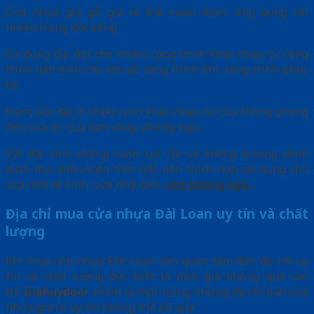
Cửa nhựa giả gỗ giá rẻ Đài Loan được ứng dụng rất
nhiều trong đời sống
Sử dụng lắp đặt cho nhiều công trình khác nhau từ công
trình dân sinh cho tới các công trình lớn, công trình phúc
lợi
Được lắp đặt ở nhiều vị trí khác nhau từ cửa thông phòng
đến cửa đi, cửa ban công, phòng ngủ,…
Với đặc tính chống nước cực tốt và không bị cong vênh
dưới mọi điều kiện thời tiết nên thích hợp sử dụng cho
cửa nhà vệ sinh, cửa nhà tắm,
cửa phòng ngủ
,…
Địa chỉ mua cửa nhựa Đài Loan uy tín và chất
lượng
Khi mua cửa nhựa Đài Loan cần quan tâm đến địa chỉ uy
tín và chất lượng đặc biệt là mức giá không quá cao
thì
Giahuydoor
chính là một trong những địa chỉ bán cửa
nhựa giá rẻ uy tín không thể bỏ qua