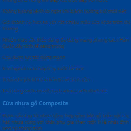
Không bị hư hỏng khi tiếp xúc trực tiếp với nước
Không bị cong vênh co ngót khi bị ảnh hưởng bởi thời tiết
Giá thành rẻ hơn so với rất nhiều mẫu cửa khác trên thị
trường
Nhiều màu sắc kiểu dáng đa dạng mang phong cách Hàn
Quốc đầy tinh tế sang trọng
Chịu được lực tác động mạnh
Khó bị phai màu hay trầy xước bề mặt
Ít tốn chi phí khi cần bảo trì vệ sinh cửa
Khả năng cách âm tốt, cách âm và cách nhiệt tốt
Cửa nhựa gỗ Composite
Được cấu tạo từ nhựa tổng hợp gồm bột gỗ trộn với các
hạt nhựa cùng với chất phụ gia theo một tỉ lệ nhất định
nén ép thành tấm