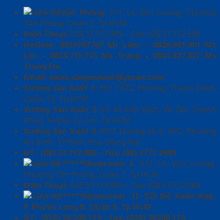
Văn Phòng:
511 Lê Văn Lương, Phường
Tân Phong, Quận 7, Tp.HCM
Điện Thoại:
028.37.712.989 – Fax: 028.37.712.989
Hotline: 0933707707 Mr Lãm – 0826.901.901 Ms
Lộc – 0834.715.715 Ms Trang – 0847.827.827 Ms
Trang Fm
Email:
sales.saigondoor@gmail.com
Xưởng Sản Xuất 1:
361 TX25, Phường Thạnh Xuân,
Quận 12, Tp.HCM
Xưởng Sản Xuất 2:
81 Võ Văn Bích, Xã Tân Thạnh
Đông, Huyện Củ Chi, Tp.HCM
Xưởng Sản Xuất 3:
60/3 Đường số 9, KP2, Phường
An Bình, TP.Biên Hòa, Đồng Nai
ĐT: (08) 37.712.989 – Fax: (08) 3771 2989
*****
Showroom I:
511 Lê Văn Lương,
Phường Tân Phong, Quận 7, Tp.HCM
Điện Thoại:
028.37.712.989 – Fax: 028.37.712.989
*****
Showroom II
:
535 Đỗ Xuân Hợp,
P. Phước Long B, Quận 9, Tp HCM.
ĐT: (028) 36.208.119 – Fax: (028) 36208 119