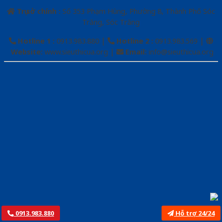
Trụ sở chính :
Số 353 Phạm Hùng, Phường 8, Thành Phố Sóc
Trăng, Sóc Trăng
|
|
Hotline 1 :
0913.983.880
Hotline 2
:
0913.983.569
|
Website:
www.sieuthicua.org
Email
:
info@sieuthicua.org
0913.983.880
Hỗ trợ 24/24