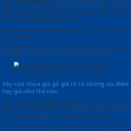
thành rất rẻ nhưng chất lượng vượt trội so với những vật
liệu khác vậy dòng cửa này có những ưu điểm hay mức
chi phí bao nhiêu hãy cùng tìm hiểu
Hiện cửa nhựa giả gỗ giá rẻ hay còn gọi là cửa nhựa cao
cấp Đài Loan
Bởi đây là loại cửa có mức giá thấp không quá cao nên
đang được nhiều khách hàng lựa chọn và sử dụng
Cửa nhựa giả gỗ giá rẻ cao cấp Đài Loan
Vậy cửa nhựa giả gỗ giá rẻ có những ưu điểm
hay giá như thế nào
Cửa nhựa cao cấp Đài Loan
hay cửa nhựa giả gỗ là
dòng cửa mới xuất hiện trên thị trường, được sản xuất
trên dây truyền công nghệ hiện đại của Đài Loan
Cửa nhựa có chất lượng rất tốt góp phần mang đến giá trị