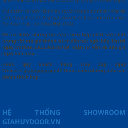
bị hư hỏng cong móp khi bị tác động lực mạnh ở bên ngoài
Giá thành rẻ hơn rất nhiều so với cửa gỗ tự nhiên mặc dù
vẫn có cao hơn những mẫu cửa nhựa khác như cửa nhựa
Đài Loan hay cửa nhựa Hàn Quốc
Để có được những bộ cửa thích hợp nhất với chất
lượng tốt mà giá thành lại rẻ đến bất ngờ, hãy liên hệ
ngay
Hotline: 0853.400.400
để nhận tư vấn và báo giá
ngay hôm nay
Hoặc quý khách hàng truy cập ngay
Website:
giahuydoor.vn
để tham khảo những mẫu sản
phẩm thích hợp
HỆ THỐNG SHOWROOM
GIAHUYDOOR.VN