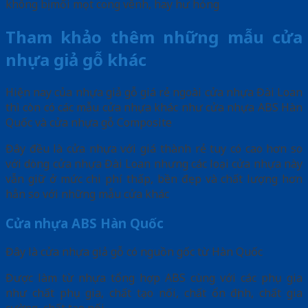
không bị mối mọt cong vênh, hay hư hỏng
Tham khảo thêm những mẫu cửa
nhựa giả gỗ khác
Hiện nay của nhựa giả gỗ giá rẻ ngoài cửa nhựa Đài Loan
thì còn có các mẫu cửa nhựa khác như cửa nhựa ABS Hàn
Quốc và cửa nhựa gỗ Composite
Đây đều là cửa nhựa với giá thành rẻ tuy có cao hơn so
với dòng cửa nhựa Đài Loan nhưng các loại cửa nhựa này
vẫn giữ ở mức chi phí thấp, bền đẹp và chất lượng hơn
hẳn so với những mẫu cửa khác
Cửa nhựa ABS Hàn Quốc
Đây là cửa nhựa giả gỗ có nguồn gốc từ Hàn Quốc
Được làm từ nhựa tổng hợp ABS cùng với các phụ gia
như chất phụ gia, chất tạo nối, chất ổn định, chất gia