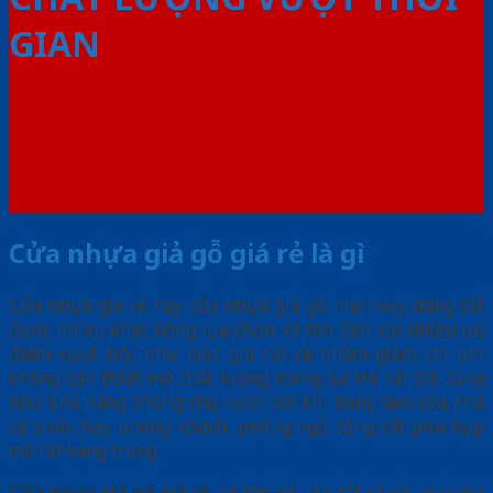
GIAN
Cửa nhựa giả gỗ giá rẻ là gì
Cửa nhựa giá rẻ hay cửa nhựa giả gỗ hiện nay đang rất
được nhiều khác hàng lựa chọn và tìm đến với nhiều ưu
điểm vượt trội như mức giá rất rẻ nhằm giảm chi phí
không cần thiết mà chất lượng mang lại thì rất tốt cũng
như khả năng chống chịu nước tốt khi dùng làm cửa nhà
vệ sinh, hay phòng khách, phòng ngủ cũng rất phù hợp
mà rất sang trọng
Cửa nhựa giả gỗ giá rẻ
cái tên nói lên tất cả với mức giá