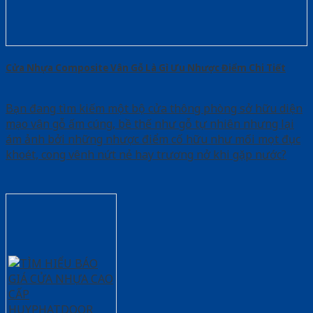
Cửa Nhựa Composite Vân Gỗ Là Gì Ưu Nhược Điểm Chi Tiết
Bạn đang tìm kiếm một bộ cửa thông phòng sở hữu diện
mạo vân gỗ ấm cúng, bề thế như gỗ tự nhiên nhưng lại
ám ảnh bởi những nhược điểm cố hữu như mối mọt đục
khoét, cong vênh nứt nẻ hay trương nở khi gặp nước?