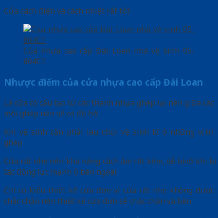
Cửa cách điện và cách nhiệt rất tốt
Của nhựa cao cấp Đài Loan nhà vệ sinh 05-
804C1
Nhược điểm của cửa nhựa cao cấp Đài Loan
Là cửa có cấu tạo từ các thanh nhựa ghép lại nên giữa các
mối ghép nên sẽ có độ hở
Khi vệ sinh cần phải lau chùi vệ sinh kĩ ở những vị trí
ghép
Cửa rất nhẹ nên khả năng cách âm rất kém, dễ bị vỡ khi bị
tác động lực mạnh ở bên ngoài
Chỉ có kiểu thiết kế cửa đơn vì cửa rất nhẹ không được
chắc chắn nên thiết kế cửa đơn sẽ chắc chắn và bền