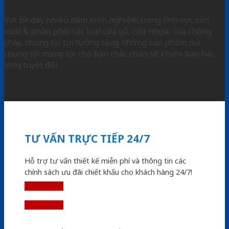
Với bề dày nhiều năm kinh nghiệm trong lĩnh vực sản
xuất & phân phối các loại cửa gỗ, cửa nhựa, của chống
cháy, chúng tôi tin tưởng rằng những sản phẩm mà
chúng tôi mang tới cho bạn chắc chắn sẽ khiến bạn hài
lòng tuyệt đối.
TƯ VẤN TRỰC TIẾP 24/7
Hỗ trợ tư vấn thiết kế miễn phí và thông tin các
chính sách ưu đãi chiết khấu cho khách hàng 24/7!
0913.983.880
0913.983.569