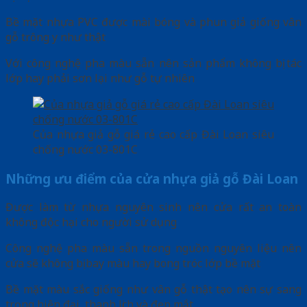
Bề mặt nhựa PVC được mài bóng và phun giả giống vân
gỗ trông y như thật
Với công nghệ pha màu sẵn nên sản phẩm không bị tác
lớp hay phải sơn lại như gỗ tự nhiên
Của nhựa giả gỗ giá rẻ cao cấp Đài Loan siêu
chống nước 03-801C
Những ưu điểm của cửa nhựa giả gỗ Đài Loan
Được làm từ nhựa nguyên sinh nên cửa rất an toàn
không độc hại cho người sử dụng
Công nghệ pha màu sẵn trong nguồn nguyên liệu nên
cửa sẽ không bị bay màu hay bong tróc lớp bề mặt
Bề mặt màu sắc giống như vân gỗ thật tạo nên sự sang
trọng hiện đại, thanh lịch và đẹp mắt