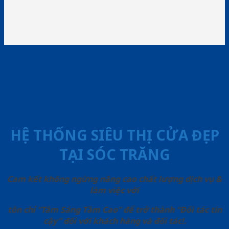
HỆ THỐNG SIÊU THỊ CỬA ĐẸP
TẠI SÓC TRĂNG
Cam kết không ngừng nâng cao chất lượng dịch vụ &
làm việc với
tôn chỉ “Tâm Sáng Tầm Cao” để trở thành “Đối tác tin
cậy” đối với khách hàng và đối tác!.