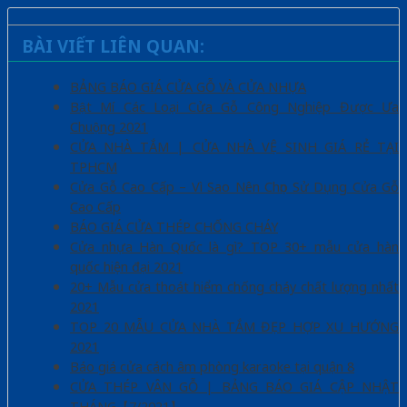
BÀI VIẾT LIÊN QUAN:
BẢNG BÁO GIÁ CỬA GỖ VÀ CỬA NHỰA
Bật Mí Các Loại Cửa Gỗ Công Nghiệp Được Ưa
Chuộng 2021
CỬA NHÀ TẮM | CỬA NHÀ VỆ SINH GIÁ RẺ TẠI
TPHCM
Cửa Gỗ Cao Cấp – Vì Sao Nên Chọn Sử Dụng Cửa Gỗ
Cao Cấp
BÁO GIÁ CỬA THÉP CHỐNG CHÁY
Cửa nhựa Hàn Quốc là gì? TOP 30+ mẫu cửa hàn
quốc hiện đại 2021
20+ Mẫu cửa thoát hiểm chống cháy chất lượng nhất
2021
TOP 20 MẪU CỬA NHÀ TẮM ĐẸP HỢP XU HƯỚNG
2021
Báo giá cửa cách âm phòng karaoke tại quận 8
CỬA THÉP VÂN GỖ | BẢNG BÁO GIÁ CẬP NHẬT
THÁNG【7/2021】