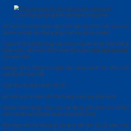
Cửa nhựa giả gỗ giá rẻ cách âm Composite
Với bề mặt được phủ lớp Film vân gỗ PVC cao cấp nên
cửa có vân gỗ rất đẹp giống như vân gỗ tự nhiên
Cửa có khả năng chống chịu nước rất cao do đó cửa không
bị ẩm mốc, nấm mốc thích hợp dùng làm
cửa nhà vệ sinh
,
cửa nhà tắm
Không bị hư hỏng co ngót hay cong vênh khi chịu ảnh
hưởng bởi thời tiết
Cách âm và cách nhiệt rất tốt
Bề mặt cửa có màu sắc khó bị bay màu hay trầy xước
Nhiều kiểu dáng, màu sắc đa dạng phù hợp với nhiều
nhu cầu đa dạng khác nhau của khác hàng
Bền đẹp với khả năng sử dụng có thể lên tới 20 năm, khó