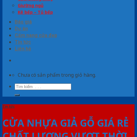
Giường ngủ
Kệ bếp – Tủ bếp
Báo giá
Dự án
Cẩm nang cửa đẹp
Tin tức
Liên hệ
Chưa có sản phẩm trong giỏ hàng.
Tìm
kiếm:
Tin tức
CỬA NHỰA GIẢ GỖ GIÁ RẺ
CHẤT LƯỢNG VƯỢT THỜI