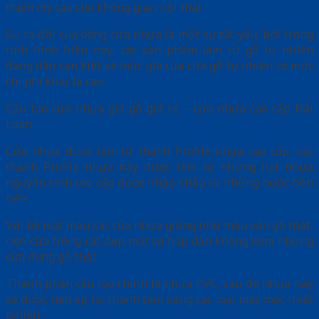
thẩm mỹ cao cho không gian nội thất
Sự ra đời của dòng cửa nhựa là một sự tất yếu, bởi trong
tình hình hiện nay, các sản phẩm làm từ gỗ tự nhiên
đang dần cạn kiệt và mức giá của cửa gỗ tự nhiên có mức
chi phí khác là cao
Cấu tạo cửa nhựa giả gỗ giá rẻ – cửa nhựa cao cấp Đài
Loan
Cửa nhựa được làm từ thanh Profile nhựa cao cấp, các
thanh Profile nhựa này được làm từ những hạt nhựa
nguyên sinh cao cấp được nhập khẩu từ những nước tiên
tiến
Với bề mặt màu sắc của nhựa giống như màu vân gỗ thật,
nên cửa trông rất đẹp mắt và hấp dẫn không kém những
cửa dùng gỗ thật
Thành phần cấu tạo chính là nhựa PVC, sau đó nhựa này
sẽ được nén ép lại thành tấm bằng các loại máy móc thiết
bị hiện