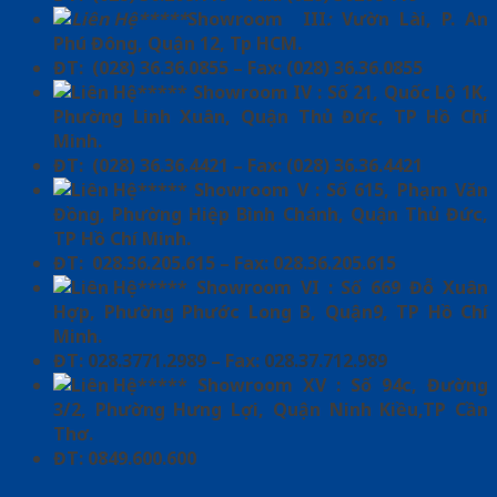
*****
Showroom III
:
Vườn Lài, P. An
Phú Đông, Quận 12, Tp HCM.
ĐT: (028) 36.36.0855 – Fax: (028) 36.36.0855
***** Showroom IV : Số 21, Quốc Lộ 1K,
Phường Linh Xuân, Quận Thủ Đức, TP Hồ Chí
Minh.
ĐT: (028) 36.36.4421 – Fax: (028) 36.36.4421
***** Showroom V : Số 615, Phạm Văn
Đồng, Phường Hiệp Bình Chánh, Quận Thủ Đức,
TP Hồ Chí Minh.
ĐT: 028.36.205.615 – Fax: 028.36.205.615
***** Showroom VI : Số 669 Đỗ Xuân
Hợp, Phường Phước Long B, Quận9, TP Hồ Chí
Minh.
ĐT:
028.3771.2989
– Fax:
028.37.712.989
***** Showroom XV : Số 94c, Đường
3/2, Phường Hưng Lợi, Quận Ninh Kiều,TP Cần
Thơ.
ĐT: 0849.600.600