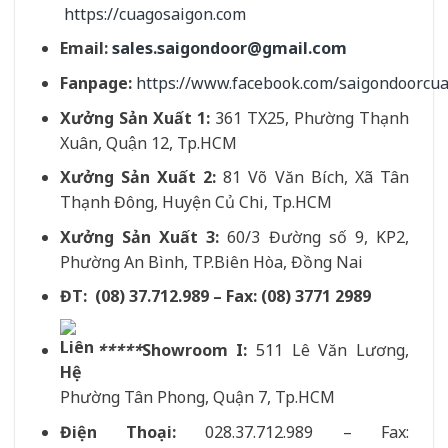
https://cuagosaigon.com
Email:
sales.saigondoor@gmail.com
Fanpage:
https://www.facebook.com/saigondoorc
Xưởng Sản Xuất 1:
361 TX25, Phường Thạnh
Xuân, Quận 12, Tp.HCM
Xưởng Sản Xuất 2:
81 Võ Văn Bích, Xã Tân
Thạnh Đông, Huyện Củ Chi, Tp.HCM
Xưởng Sản Xuất 3:
60/3 Đường số 9, KP2,
Phường An Bình, TP.Biên Hòa, Đồng Nai
ĐT: (08) 37.712.989 – Fax: (08) 3771 2989
*****
Showroom I:
511 Lê Văn Lương,
Phường Tân Phong, Quận 7, Tp.HCM
Điện Thoại:
028.37.712.989 – Fax: