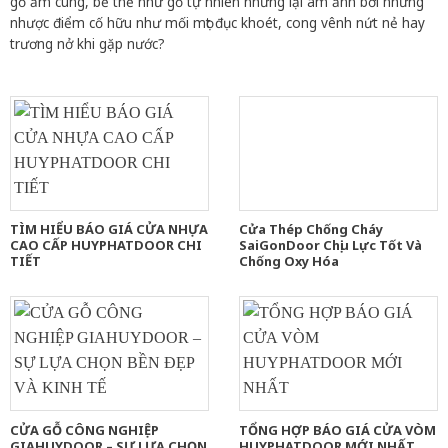
gỗ ấm cúng, bề thế như gỗ tự nhiên nhưng lại ám ảnh bởi những
nhược điểm cố hữu như mối mọt đục khoét, cong vênh nứt nẻ hay
trương nở khi gặp nước?
TÌM HIỂU BÁO GIÁ CỬA NHỰA
Cửa Thép Chống Cháy
CAO CẤP HUYPHATDOOR CHI
SaiGonDoor Chịu Lực Tốt Và
TIẾT
Chống Oxy Hóa
CỬA GỖ CÔNG NGHIỆP
TỔNG HỢP BÁO GIÁ CỬA VÒM
GIAHUYDOOR – SỰ LỰA CHỌN
HUYPHATDOOR MỚI NHẤT