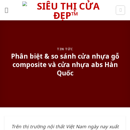
Skip
to
content
TIN TỨC
Phân biệt & so sánh cửa nhựa gỗ
composite và cửa nhựa abs Hàn
Quốc
Trên thị trường nội thất Việt Nam ngày nay xuất