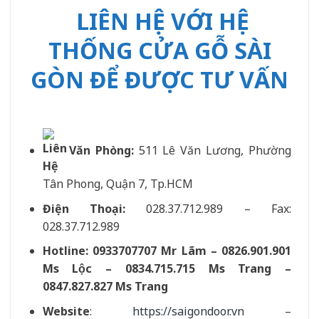
LIÊN HỆ VỚI HỆ
THỐNG CỬA GỖ SÀI
GÒN ĐỂ ĐƯỢC TƯ VẤN
Văn Phòng:
511 Lê Văn Lương, Phường
Tân Phong, Quận 7, Tp.HCM
Điện Thoại:
028.37.712.989 – Fax:
028.37.712.989
Hotline: 0933707707 Mr Lãm – 0826.901.901
Ms Lộc – 0834.715.715 Ms Trang –
0847.827.827 Ms Trang
Website
:
https://saigondoor.vn
–