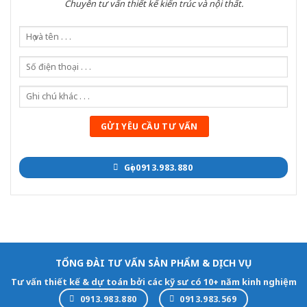
Chuyên tư vấn thiết kế kiến trúc và nội thất.
Gọi 0913.983.880
TỔNG ĐÀI TƯ VẤN SẢN PHẨM & DỊCH VỤ
Tư vấn thiết kế & dự toán bởi các kỹ sư có 10+ năm kinh nghiệm
0913.983.880
0913.983.569