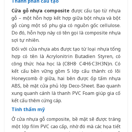
Thành phần cấu tạo
Cửa gỗ nhựa composite
được cấu tạo từ nhựa
gỗ – một hỗn hợp kết hợp giữa bột nhựa và bột
gỗ cùng một số phụ gia có nguồn gốc cellulose.
Do đó, hỗn hợp này có tên gọi là composite nhựa
sợi tự nhiên.
Đối với cửa nhựa abs được tạo từ loại nhựa tổng
hợp có tên là Acrylonitrin Butadien Styren, có
công thức hóa học là (C8H8· C4H6·C3H3N)n. Có
kết cấu bền vững gồm 5 lớp cấu thành: có lõi
Honeycomb ở giữa, hai bên được ốp tấm nhựa
ABS, bề mặt cửa phủ lớp Deco-Sheet. Bao quanh
xung quanh cánh là thanh PVC Foam giúp gia cố
kết cấu thêm cứng cáp.
Tính thẩm mỹ
Ở cửa nhựa gỗ composite, bề mặt sẽ được tráng
một lớp film PVC cao cấp, nhờ đó mà các họa tiết