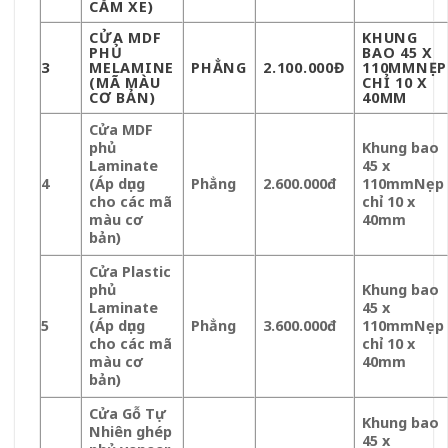
CĂM XE)
CỬA MDF
KHUNG
PHỦ
BAO 45 X
3
MELAMINE
PHẲNG
2.100.000Đ
110MMNẸP
(MÃ MÀU
CHỈ 10 X
CƠ BẢN)
40MM
Cửa MDF
phủ
Khung bao
Laminate
45 x
4
(Áp dụng
Phẳng
2.600.000đ
110mm
Nẹp
cho các mã
chỉ 10 x
màu cơ
40mm
bản)
Cửa Plastic
phủ
Khung bao
Laminate
45 x
5
(Áp dụng
Phẳng
3.600.000đ
110mm
Nẹp
cho các mã
chỉ 10 x
màu cơ
40mm
bản)
Cửa Gỗ Tự
Khung bao
Nhiên ghép
45 x