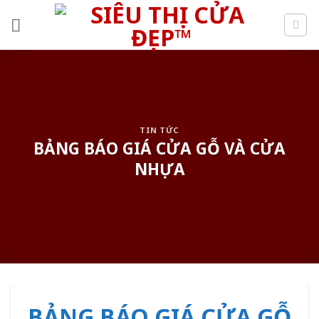
Skip
to
content
TIN TỨC
BẢNG BÁO GIÁ CỬA GỖ VÀ CỬA
NHỰA
BẢNG BÁO GIÁ CỬA GỖ