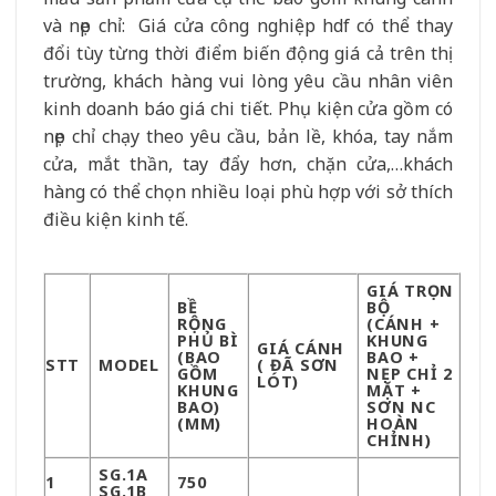
và nẹp chỉ: Giá cửa công nghiệp hdf có thể thay
đổi tùy từng thời điểm biến động giá cả trên thị
trường, khách hàng vui lòng yêu cầu nhân viên
kinh doanh báo giá chi tiết. Phụ kiện cửa gồm có
nẹp chỉ chạy theo yêu cầu, bản lề, khóa, tay nắm
cửa, mắt thần, tay đẩy hơn, chặn cửa,…khách
hàng có thể chọn nhiều loại phù hợp với sở thích
điều kiện kinh tế.
GIÁ TRỌN
BỀ
BỘ
RỘNG
(CÁNH +
PHỦ BÌ
KHUNG
GIÁ CÁNH
(BAO
BAO +
STT
MODEL
( ĐÃ SƠN
GỒM
NẸP CHỈ 2
LÓT)
KHUNG
MẶT +
BAO)
SƠN NC
(MM)
HOÀN
CHỈNH)
SG.1A
1
750
SG.1B