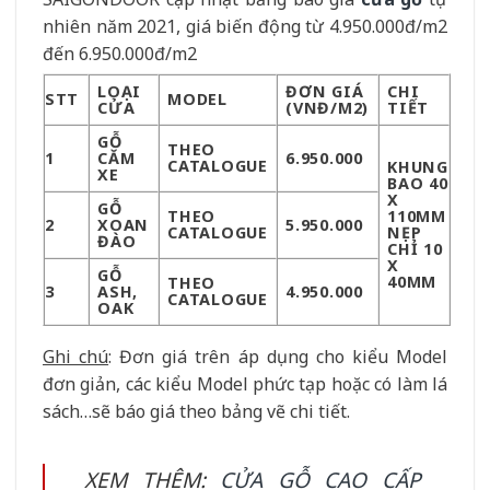
nhiên năm 2021, giá biến động từ 4.950.000đ/m2
đến 6.950.000đ/m2
LOẠI
ĐƠN GIÁ
CHI
STT
MODEL
CỬA
(VNĐ/M2)
TIẾT
GỖ
THEO
1
CĂM
6.950.000
CATALOGUE
KHUNG
XE
BAO 40
X
GỖ
THEO
110MM
2
XOAN
5.950.000
CATALOGUE
NẸP
ĐÀO
CHỈ 10
X
GỖ
40MM
THEO
3
ASH,
4.950.000
CATALOGUE
OAK
Ghi chú
: Đơn giá trên áp dụng cho kiểu Model
đơn giản, các kiểu Model phức tạp hoặc có làm lá
sách…sẽ báo giá theo bảng vẽ chi tiết.
XEM THÊM:
CỬA GỖ CAO CẤP