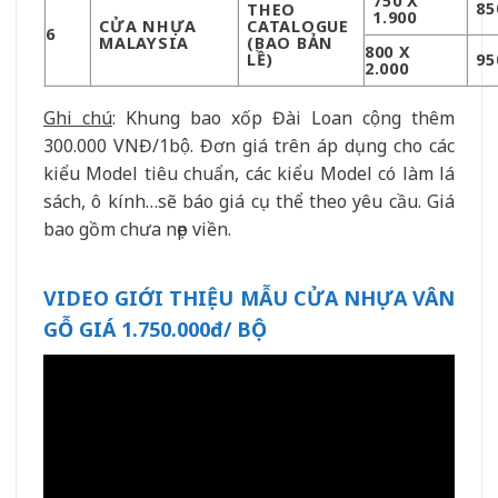
750 X
85
THEO
1.900
CỬA NHỰA
CATALOGUE
6
MALAYSIA
(BAO BẢN
800 X
LỀ)
95
2.000
Ghi chú
: Khung bao xốp Đài Loan cộng thêm
300.000 VNĐ/1bộ. Đơn giá trên áp dụng cho các
kiểu Model tiêu chuẩn, các kiểu Model có làm lá
sách, ô kính…sẽ báo giá cụ thể theo yêu cầu. Giá
bao gồm chưa nẹp viền.
VIDEO GIỚI THIỆU MẪU CỬA NHỰA VÂN
GỖ GIÁ 1.750.000đ/ BỘ