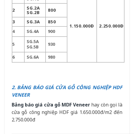
SG.2A
2
800
SG.2B
3
SG.3A
850
1.150.000Đ
2.250.000Đ
4
SG.4A
900
SG.5A
5
930
SG.5B
6
SG.6A
980
2. BẢNG BÁO GIÁ CỬA GỖ CÔNG NGHIỆP HDF
VENEER
Bảng báo giá cửa gỗ MDF Veneer
hay còn gọi là
cửa gỗ công nghiệp HDF giá 1.650.000đ/m2 đến
2.750.000đ