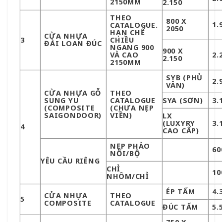
2150MM
2.150
THEO
800 X
1.
CATALOGUE.
2050
HẠN CHẾ
CỬA NHỰA
3
CHIỀU
ĐÀI LOAN ĐÚC
NGANG 900
900 X
VÀ CAO
2.
2.150
2150MM
SYB (PHỦ
2.
VÂN)
CỬA NHỰA GỖ
THEO
SUNG YU
CATALOGUE
SYA (SƠN)
3.
(COMPOSITE
(CHƯA NẸP
SAIGONDOOR)
VIỀN)
LX
(LUXYRY
3.
4
CAO CẤP)
NẸP PHÀO
60
NỔI/BỘ
YÊU CẦU RIÊNG
CHỈ
10
NHÔM/CHỈ
ÉP TẤM
4.
CỬA NHỰA
THEO
5
COMPOSITE
CATALOGUE
ĐÚC TẤM
5.