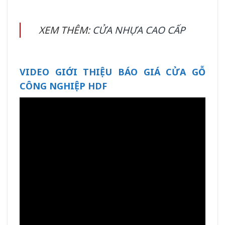
XEM THÊM:
CỬA NHỰA CAO CẤP
VIDEO GIỚI THIỆU BÁO GIÁ CỬA GỖ
CÔNG NGHIỆP HDF