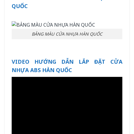
QUỐC
BẢNG MÀU CỬA NHỰA HÀN QUỐC
VIDEO HƯỚNG DẪN LẮP ĐẶT CỬA
NHỰA ABS HÀN QUỐC