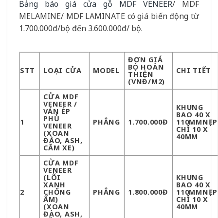
Bảng báo giá cửa gỗ MDF VENEER
/ MDF
MELAMINE/ MDF LAMINATE có giá biến động từ
1.700.000đ/bộ đến 3.600.000đ/ bộ.
ĐƠN GIÁ
BỘ HOÀN
STT
LOẠI CỬA
MODEL
CHI TIẾT
THIỆN
(VNĐ/M2)
CỬA MDF
VENEER /
KHUNG
VÁN ÉP
BAO 40 X
PHỦ
1
PHẲNG
1.700.000Đ
110MMNẸP
VENEER
CHỈ 10 X
(XOAN
40MM
ĐÀO, ASH,
CĂM XE)
CỬA MDF
VENEER
(LÕI
KHUNG
XANH
BAO 40 X
2
CHỐNG
PHẲNG
1.800.000Đ
110MMNẸP
ẨM)
CHỈ 10 X
(XOAN
40MM
ĐÀO, ASH,