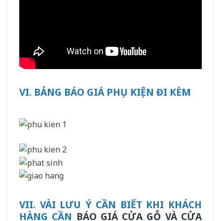
VI. BẢNG BÁO GIÁ PHỤ KIỆN ĐI KÈM
VII. VÀI LƯU Ý CẦN BIẾT KHI KHÁCH
HÀNG CẦN
BÁO GIÁ CỬA GỖ VÀ CỬA