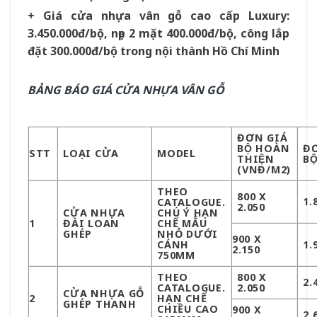
+ Giá cửa nhựa vân gỗ cao cấp Luxury:
3.450.000đ/bộ, nẹp 2 mặt 400.000đ/bộ, công lắp
đặt 300.000đ/bộ trong nội thành Hồ Chí Minh
BẢNG BÁO GIÁ CỬA NHỰA VÂN GỖ
ĐƠN GIÁ
BỘ HOÀN
ĐƠ
STT
LOẠI CỬA
MODEL
THIỆN
BÔ
(VNĐ/M2)
THEO
800 X
1.
CATALOGUE.
2.050
CỬA NHỰA
CHÚ Ý HẠN
1
ĐÀI LOAN
CHẾ MẪU
GHÉP
NHỎ DƯỚI
900 X
CÁNH
1.
2.150
750MM
THEO
800 X
2.
CATALOGUE.
2.050
CỬA NHỰA GỖ
2
HẠN CHẾ
GHÉP THANH
CHIỀU CAO
900 X
2.