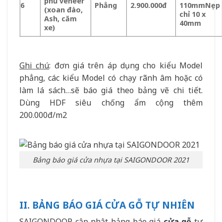
phủ veneer
6
Phẳng
2.900.000đ
110mm
Nẹp
(xoan đào,
chỉ 10 x
Ash, căm
40mm
xe)
Ghi chú
: đơn giá trên áp dụng cho kiểu Model
phẳng, các kiểu Model có chạy rãnh âm hoặc có
làm lá sách…sẽ báo giá theo bảng vẽ chi tiết.
Dùng HDF siêu chống ẩm cộng thêm
200.000đ/m2
Bảng báo giá cửa nhựa tại SAIGONDOOR 2021
II. BẢNG BÁO GIÁ CỬA GỖ TỰ NHIÊN
SAIGONDOOR cập nhật bảng báo giá
cửa gỗ
tự