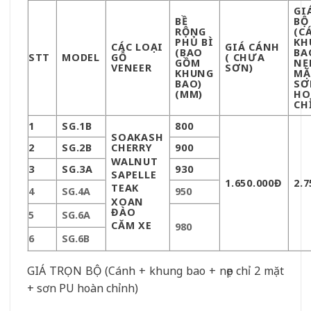
GI
BỀ
BỘ
RỘNG
(C
PHỦ BÌ
KH
CÁC LOẠI
GIÁ CÁNH
(BAO
BA
STT
MODEL
GỖ
( CHƯA
GỒM
NẸ
VENEER
SƠN)
KHUNG
MẶ
BAO)
SƠ
(MM)
HO
CH
1
SG.1B
800
SOAK
ASH
2
SG.2B
CHERRY
900
WALNUT
3
SG.3A
930
SAPELLE
1.650.000Đ
2.7
TEAK
4
SG.4A
950
XOAN
ĐÀO
5
SG.6A
CĂM XE
980
6
SG.6B
GIÁ TRỌN BỘ (Cánh + khung bao + nẹp chỉ 2 mặt
+ sơn PU hoàn chỉnh)