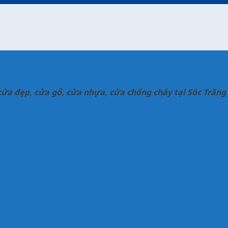
NG SIÊU THỊ CỬA ĐẸP TẠI SÓC TRĂNG
cửa đẹp, cửa gỗ, cửa nhựa, cửa chống cháy tại Sóc Trăng