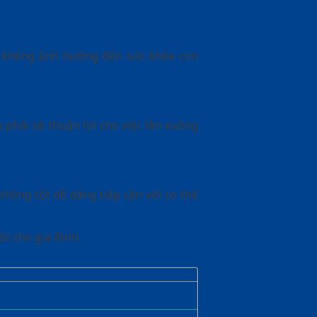
ệt không ảnh hưởng đến sức khỏe con
 phải sẽ thuận lợi cho việc lên xuống
hông tốt dễ dàng tiếp cận với cơ thể
c cho gia đình.