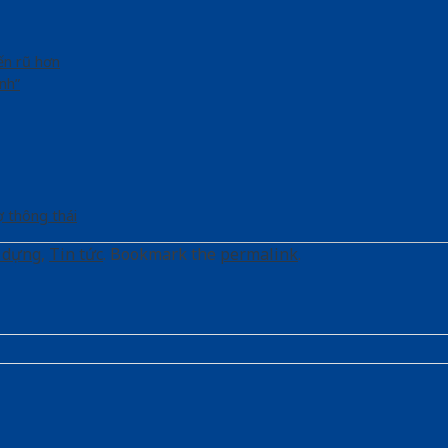
ến rũ hơn
nh”
ợ thông thái
y dựng
,
Tin tức
. Bookmark the
permalink
.