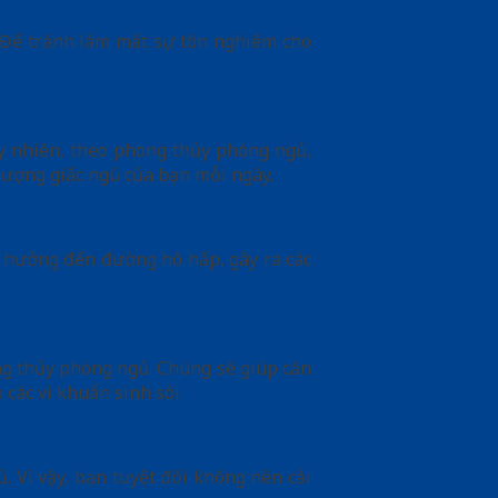
. Để tránh làm mất sự tôn nghiêm cho
y nhiên, theo phong thủy phòng ngủ,
lượng giấc ngủ của bạn mỗi ngày.
h hưởng đến đường hô hấp, gây ra các
ng thủy phòng ngủ. Chúng sẽ giúp căn
các vi khuẩn sinh sôi.
 Vì vậy, bạn tuyệt đối không nên cải