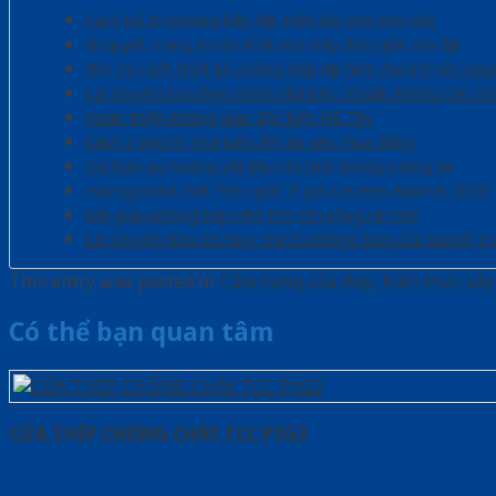
Cách bố trí phòng bếp đẹp, hiện đại cho mọi nhà
Bí quyết trang trí nội thất nhà bếp đơn giản mà đẹp
Bật mí cách thiết kế phòng bếp đẹp hiện đại trở nên quy
Lời khuyên lựa chọn thảm nhà bếp “chuẩn không cần chỉ
Hoàn thiện không gian đặc biệt Hồ Tây
Cách trang trí nhà luôn ấm áp vào mùa đông
Dự báo xu hướng vật liệu nội thất trong tương lai
Hai ngôi nhà Việt “lên ngôi” ở giải Dezeen Awards 2020
Mẹo giúp phòng bếp nhỏ trở nên rộng rãi hơn
Lời khuyên hữu ích thay thế tủ phòng bếp của bà nội tr
This entry was posted in
Cẩm nang cửa đẹp
,
Kiến thức xâ
Có thể bạn quan tâm
CỬA THÉP CHỐNG CHÁY TCC P1G3