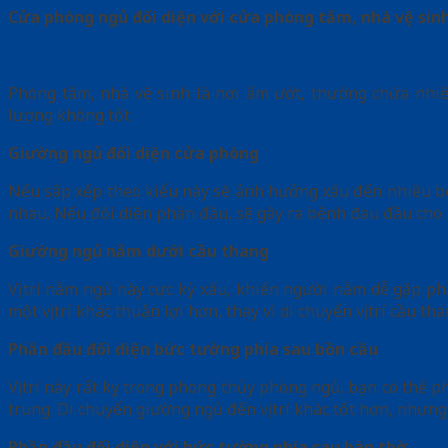
Cửa phòng ngủ đối diện với cửa phòng tắm, nhà vệ sin
Phòng tắm, nhà vệ sinh là nơi ẩm ướt, thường chứa nhiều
lượng không tốt.
Giường ngủ đối diện cửa phòng
Nếu sắp xếp theo kiểu này sẽ ảnh hưởng xấu đến nhiều bộ 
nhau. Nếu đối diện phần đầu, sẽ gây ra bệnh đau đầu cho 
Giường ngủ nằm dưới cầu thang
Vị trí nằm ngủ này cực kỳ xấu, khiến người nằm dễ gặp ph
một vị trí khác thuận lợi hơn, thay vì di chuyển vị trí cầu th
Phần đầu đối diện bức tường phía sau bồn cầu
Vị trí này rất kỵ trong phong thủy phòng ngủ, bạn có thể 
trung. Di chuyển giường ngủ đến vị trí khác tốt hơn, nhưn
Phần đầu đối diện với bức tường phía sau bàn thờ