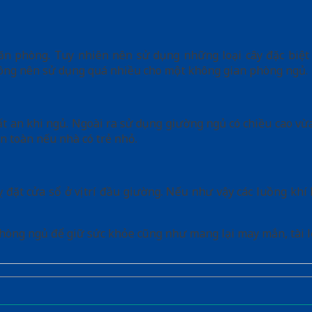
 căn phòng. Tuy nhiên nên sử dụng những loại cây đặc bi
 không nên sử dụng quá nhiều cho một không gian phòng ngủ.
ất an khi ngủ. Ngoài ra sử dụng giường ngủ có chiều cao vừa
n toàn nếu nhà có trẻ nhỏ.
ặt cửa sổ ở vị trí đầu giường. Nếu như vậy các luồng khí k
òng ngủ để giữ sức khỏe cũng như mang lại may mắn, tài lộ