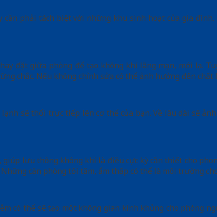
ậy cần phải tách biệt với những khu sinh hoạt của gia đình
ay đặt giữa phòng để tạo không khí lãng mạn, mới lạ. Tu
ững chắc. Nếu không chỉnh sửa có thể ảnh hưởng đến chất 
ạnh sẽ thổi trực tiếp lên cơ thể của bạn. Về lâu dài sẽ ản
 giúp lưu thông không khí là điều cực kỳ cần thiết cho pho
 Những căn phòng tối tăm, ẩm thấp có thể là môi trường cho 
ễm có thể sẽ tạo một không gian kinh khủng cho phòng ngủ.