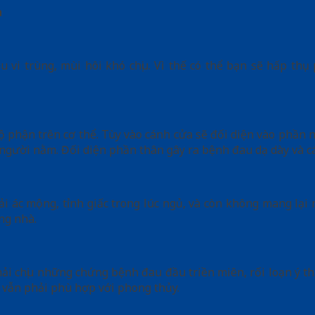
h
 vi trùng, mùi hôi khó chịu. Vì thế có thể bạn sẽ hấp th
phận trên cơ thể. Tùy vào cánh cửa sẽ đối diện vào phần nà
người nằm. Đối diện phần thân gây ra bệnh đau dạ dày và c
ải ác mộng, tỉnh giấc trong lúc ngủ, và còn không mang lạ
ang nhà.
phải chịu những chứng bệnh đau đầu triền miên, rối loạn ý t
g vẫn phải phù hợp với phong thủy.