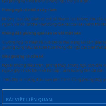
tạo phòng vệ sinh thành phòng ngủ cho gia đình.
Phòng ngủ có nhiều cây cảnh
Những loại cây cảnh có thể sẽ thanh lọc không khí của
người. Và với cơ chế hoạt động của các loại cây xanh thì
Không đặt giường quá cao so với mặt sàn
Giường ngủ có thiết kế quá cao có thể mang lại cảm giác b
giường cũng như an toàn hơn trong khi ngủ đặc biệt mất a
Đầu giường có cửa sổ
Ngoài những điều trên, phong thủy phòng ngủ còn cấm kỵ đ
người gây ra các bệnh về hô hấp… ảnh hưởng đến tài vận.
Trên đây là những điều bạn nên tránh trong phong thủy ph
BÀI VIẾT LIÊN QUAN: