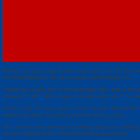
Phong thủy phòng ngủ là một trong những vấn đề rất qua
thể ảnh hưởng đến tài lộc, sức khỏe của chính gia chủ.
Phòng ngủ là vị trí để cho chúng ta nghỉ ngơi, đây là mộ
phòng và từ đó có khả năng làm tổn thương hoặc có hại cho
Chính vì thế, rất nhiều gia chủ trước khi xây nhà đều tì
cách của gia đình. Giúp cho gia đình bình an, tài lộc,…
Cần tránh gì trong phong thủy phòng ngủ là câu hỏi đượ
kỵ, bạn cần phải chú ý những vấn đề đưa ra dưới đây.