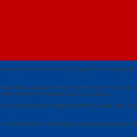
n trọng mà hầu hết hiện nay mọi người đều đang rất quan 
t trong những vị trí quan trọng nhất trong ngôi nhà. Các y
 thân thể/sức khỏe và đường tài lộc của gia chủ.
m hiểu đến phong thủy và sắp xếp, thiết kế sao cho ngôi n
c nhiều người đặt ra. Và để giúp phòng ngủ hợp phong thủ