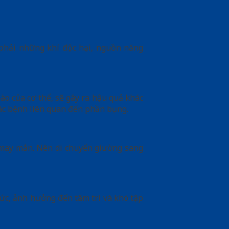
ụ phải những khí độc hại, nguồn năng
o của cơ thể, sẽ gây ra hậu quả khác
ác bệnh liên quan đến phần bụng.
i may mắn. Nên di chuyển giường sang
hức, ảnh hưởng đến tâm trí và khó tập