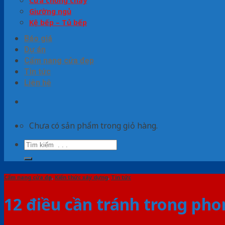
Cửa chống cháy
Giường ngủ
Kệ bếp – Tủ bếp
Báo giá
Dự án
Cẩm nang cửa đẹp
Tin tức
Liên hệ
Chưa có sản phẩm trong giỏ hàng.
Tìm
kiếm:
Cẩm nang cửa đẹp
,
Kiến thức xây dựng
,
Tin tức
12 điều cần tránh trong ph