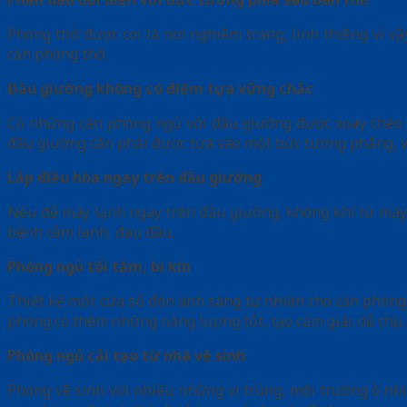
Phòng thờ được coi là nơi nghiêm trang, linh thiêng vì v
căn phòng thờ.
Đầu giường không có điểm tựa vững chắc
Có những căn phòng ngủ với đầu giường được xoay chéo h
đầu giường cần phải được tựa vào một bức tường phẳng, v
Lắp điều hòa ngay trên đầu giường
Nếu để máy lạnh ngay trên đầu giường, không khí từ máy l
bệnh cảm lạnh, đau đầu.
Phòng ngủ tối tăm, bí kín
Thiết kế một cửa sổ đón ánh sáng tự nhiên cho căn phòng,
phòng có thêm những năng lượng tốt, tạo cảm giác dễ chịu.
Phòng ngủ cải tạo từ nhà vệ sinh
Phòng vệ sinh với nhiều những vi trùng, môi trường ô nhi