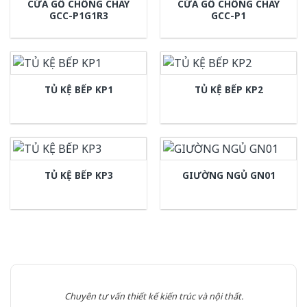
CỬA GỖ CHỐNG CHÁY
CỬA GỖ CHỐNG CHÁY
GCC-P1G1R3
GCC-P1
TỦ KỆ BẾP KP1
TỦ KỆ BẾP KP2
TỦ KỆ BẾP KP3
GIƯỜNG NGỦ GN01
Chuyên tư vấn thiết kế kiến trúc và nội thất.