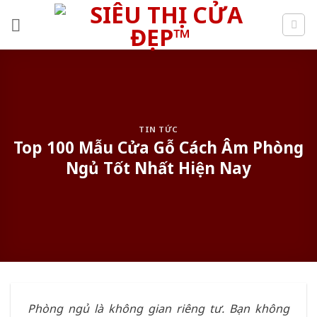
Skip
to
content
TIN TỨC
Top 100 Mẫu Cửa Gỗ Cách Âm Phòng
Ngủ Tốt Nhất Hiện Nay
Phòng ngủ là không gian riêng tư. Bạn không