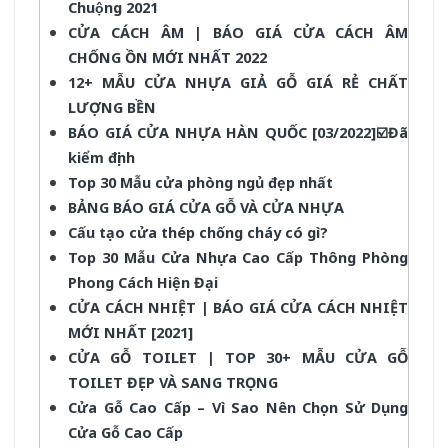
Chuộng 2021
CỬA CÁCH ÂM | BÁO GIÁ CỬA CÁCH ÂM
CHỐNG ỒN MỚI NHẤT 2022
12+ MẪU CỬA NHỰA GIẢ GỖ GIÁ RẺ CHẤT
LƯỢNG BỀN
BÁO GIÁ CỬA NHỰA HÀN QUỐC [03/2022]☑️Đã
kiểm định
Top 30 Mẫu cửa phòng ngủ đẹp nhất
BẢNG BÁO GIÁ CỬA GỖ VÀ CỬA NHỰA
Cấu tạo cửa thép chống cháy có gì?
Top 30 Mẫu Cửa Nhựa Cao Cấp Thông Phòng
Phong Cách Hiện Đại
CỬA CÁCH NHIỆT | BÁO GIÁ CỬA CÁCH NHIỆT
MỚI NHẤT [2021]
CỬA GỖ TOILET | TOP 30+ MẪU CỬA GỖ
TOILET ĐẸP VÀ SANG TRỌNG
Cửa Gỗ Cao Cấp – Vì Sao Nên Chọn Sử Dụng
Cửa Gỗ Cao Cấp