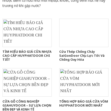
nhược điểm cố hữu như mối mọt đục khoét, cong vênh nứt nẻ hay
trương nở khi gặp nước?
TÌM HIỂU BÁO GIÁ CỬA NHỰA
Cửa Thép Chống Cháy
CAO CẤP HUYPHATDOOR CHI
SaiGonDoor Chịu Lực Tốt Và
TIẾT
Chống Oxy Hóa
CỬA GỖ CÔNG NGHIỆP
TỔNG HỢP BÁO GIÁ CỬA VÒM
GIAHUYDOOR – SỰ LỰA CHỌN
HUYPHATDOOR MỚI NHẤT
BỀN ĐẸP VÀ KINH TẾ