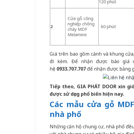
120 phút
Cửa gỗ công
nghiệp chống
2
60 phút
cháy MDF
Melamine
Giá trên bao gồm cánh và khung cửa,
đi kèm. Để nhận được báo giá c
hệ
0933.707.707
để nhận được bảng gi
Tiếp theo, GIA PHÁT DOOR xin gi
được sử dụng phổ biến hiện nay.
Các mẫu cửa gỗ MD
nhà phố
Những căn hộ chung cư, nhà phố đều c
với nhà chung cư có nhiều hộ gia đìn