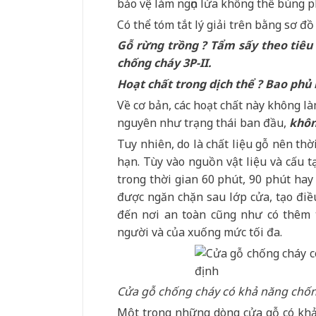
bảo vệ làm ngọn lửa không thể bùng p
Có thể tóm tắt lý giải trên bằng sơ đồ
Gỗ rừng trồng ? Tẩm sấy theo tiêu
chống cháy 3P-II.
Hoạt chất trong dịch thể ? Bao phủ
Về cơ bản, các hoạt chất này không là
nguyên như trạng thái ban đầu,
khôn
Tuy nhiên, do là chất liệu gỗ nên th
hạn. Tùy vào nguồn vật liệu và cấu tạ
trong thời gian 60 phút, 90 phút hay
được ngăn chặn sau lớp cửa, tạo điều
đến nơi an toàn cũng như có thêm t
người và của xuống mức tối đa.
Cửa gỗ chống cháy có khả năng chống
Một trong những dòng cửa gỗ có khả