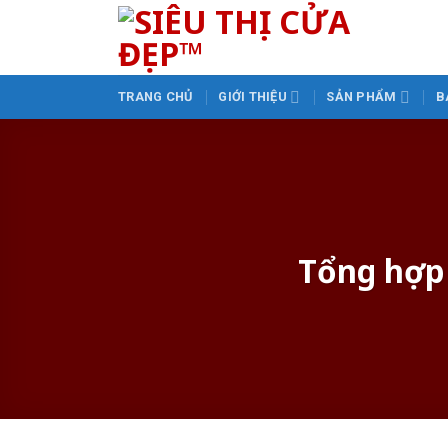
Skip
to
content
TRANG CHỦ
GIỚI THIỆU
SẢN PHẨM
B
Tổng hợp 