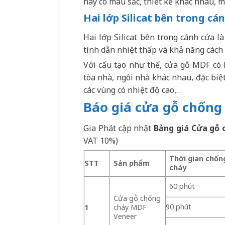
này có màu sắc, thiết kế khác nhau, 
Hai lớp Silicat bên trong cá
Hai lớp Silicat bên trong cánh cửa là
tính dẫn nhiệt thấp và khả năng cách 
Với cấu tạo như thế, cửa gỗ MDF có 
tòa nhà, ngôi nhà khác nhau, đặc biệ
các vùng có nhiệt độ cao,…
Báo giá cửa gỗ chống 
Gia Phát cập nhật
Bảng giá Cửa gỗ 
VAT 10%)
Thời gian chốn
STT
Sản phẩm
cháy
60 phút
Cửa gỗ chống
90 phút
1
cháy MDF
Veneer