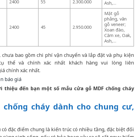
2400
55
2.300.000
Ash,…
Mặt gỗ
phẳng, vân
gỗ veneer;
2400
45
2.950.000
Xoan đào,
Căm xe, Oak,
Ash,…
 chưa bao gồm chi phí vận chuyển và lắp đặt và phụ kiện
ụ thể và chính xác nhất khách hàng vui lòng liên
á chính xác nhất.
ới thiệu đến bạn một số mẫu cửa gỗ MDF chống cháy
F
chống cháy
dành cho chung cư,
ó đặc điểm chung là kiến trúc có nhiều tầng, đặc biệt đối
h cùng sinh sống, nếu có hỏa hoạn xảy ra sẽ rất nguy hiểm