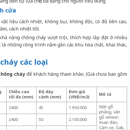
mang đến sự lựa chọn đa dạng cho người tiêu dùng.
nh cửa
 vật liệu cách nhiệt, không bụi, không độc, có độ bền cao,
âm, cách nhiệt tốt.
khả năng chống cháy vượt trội, thích hợp lắp đặt ở nhiều
t là những công trình nằm gần các khu hóa chất, khai thác,
cháy các loại
chống cháy
để khách hàng tham khảo. (Giá chưa bao gồm
g
Chiều cao
Độ dày
Đơn giá
Mô tả
tối đa (mm)
cánh (mm)
(VNĐ/m2)
Mặt gỗ
2400
45
1.950.000
phẳng, vân
gỗ veneer;
2400
50
2.100.000
Xoan đào,
Căm xe, Oak,