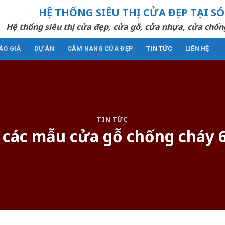
HỆ THỐNG SIÊU THỊ CỬA ĐẸP TẠI S
Hệ thống siêu thị cửa đẹp, cửa gỗ, cửa nhựa, cửa chốn
ÁO GIÁ
DỰ ÁN
CẨM NANG CỬA ĐẸP
TIN TỨC
LIÊN HỆ
TIN TỨC
các mẫu cửa gỗ chống cháy 60