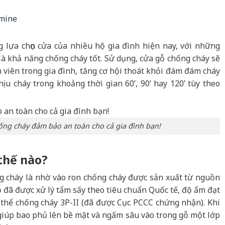
 lựa chọn cửa của nhiều hộ gia đình hiện nay, với những
 là khả năng chống cháy tốt. Sử dụng, cửa gỗ chống cháy sẽ
h viên trong gia đình, tăng cơ hội thoát khỏi đám đám cháy
u cháy trong khoảng thời gian 60’, 90’ hay 120’ tùy theo
ng cháy đảm bảo an toàn cho cả gia đình bạn!
thế nào?
g cháy là nhờ vào ron chống cháy được sản xuất từ nguồn
ỗ đã được xử lý tẩm sấy theo tiêu chuẩn Quốc tế, độ ẩm đạt
 thể chống cháy 3P-II (đã được Cục PCCC chứng nhận). Khi
ẽ giúp bao phủ lên bề mặt và ngấm sâu vào trong gỗ một lớp