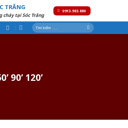
ÓC TRĂNG
0913.983.880
g cháy tại Sóc Trăng
Tìm
kiếm:
’ 90’ 120’