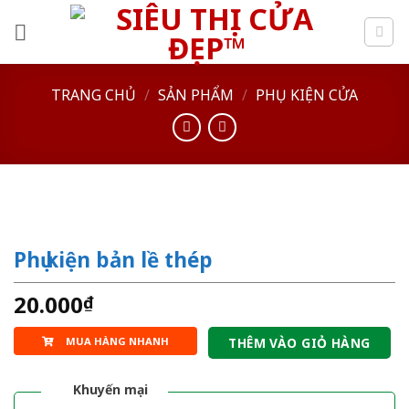
Skip
to
content
TRANG CHỦ
/
SẢN PHẨM
/
PHỤ KIỆN CỬA
Phụ kiện bản lề thép
20.000
₫
MUA HÀNG NHANH
THÊM VÀO GIỎ HÀNG
Khuyến mại