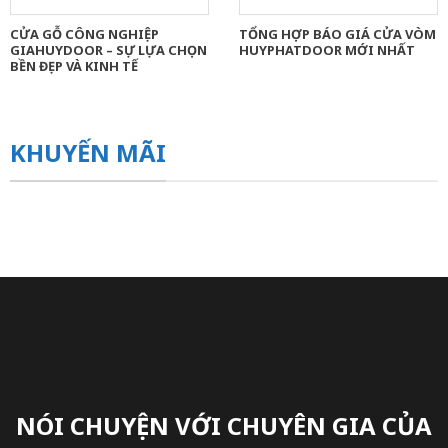
CỬA GỖ CÔNG NGHIỆP
TỔNG HỢP BÁO GIÁ CỬA VÒM
GIAHUYDOOR – SỰ LỰA CHỌN
HUYPHATDOOR MỚI NHẤT
BỀN ĐẸP VÀ KINH TẾ
KHUYẾN MÃI
NÓI CHUYỆN VỚI CHUYÊN GIA CỦA