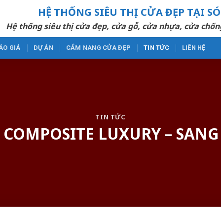
HỆ THỐNG SIÊU THỊ CỬA ĐẸP TẠI S
Hệ thống siêu thị cửa đẹp, cửa gỗ, cửa nhựa, cửa chốn
ÁO GIÁ
DỰ ÁN
CẨM NANG CỬA ĐẸP
TIN TỨC
LIÊN HỆ
TIN TỨC
COMPOSITE LUXURY – SANG 