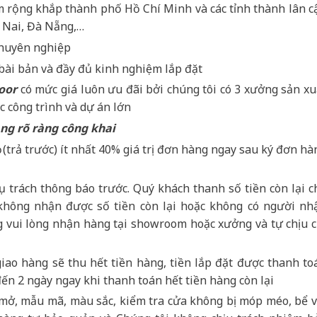
rộng khắp thành phố Hồ Chí Minh và các tỉnh thành lân c
 Nai, Đà Nẵng,…
chuyên nghiệp
 bài bản và đầy đủ kinh nghiệm lắp đặt
oor
có mức giá luôn ưu đãi bởi chúng tôi có 3 xưởng sản xu
c công trình và dự án lớn
ng rõ ràng công khai
 (trả trước) ít nhất 40% giá trị đơn hàng ngay sau ký đơn hà
 trách thông báo trước. Quý khách thanh số tiền còn lại c
không nhận được số tiền còn lại hoặc không có người nh
g vui lòng nhận hàng tại showroom hoặc xưởng và tự chịu c
iao hàng sẽ thu hết tiền hàng, tiền lắp đặt được thanh to
ến 2 ngày ngay khi thanh toán hết tiền hàng còn lại
 mở, mẫu mã, màu sắc, kiểm tra cửa không bị móp méo, bể v