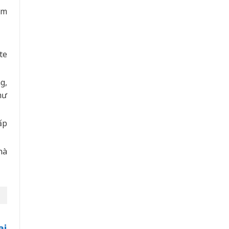
àm
te
g,
hư
ấp
hà
ại