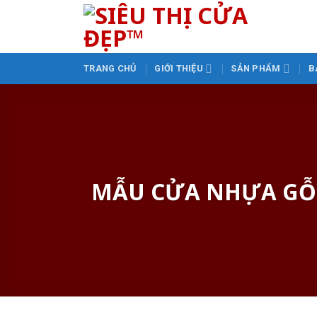
Skip
to
content
TRANG CHỦ
GIỚI THIỆU
SẢN PHẨM
B
MẪU CỬA NHỰA GỖ 