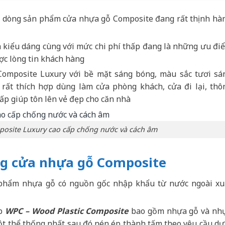
ộc dòng sản phẩm cửa nhựa gỗ Composite đang rất thịnh hà
à kiểu dáng cùng với mức chi phí thấp đang là những ưu đi
ợc lòng tin khách hàng
omposite Luxury với bề mặt sáng bóng, màu sắc tươi sá
rất thích hợp dùng làm cửa phòng khách, cửa đi lại, thô
ấp giúp tôn lên vẻ đẹp cho căn nhà
osite Luxury cao cấp chống nước và cách âm
ng cửa nhựa gỗ Composite
phẩm nhựa gỗ có nguồn gốc nhập khẩu từ nước ngoài xu
ợp
WPC – Wood Plastic Composite
bao gồm nhựa gỗ và nh
một thể thống nhất sau đó nén ép thành tấm theo yêu cầu dư