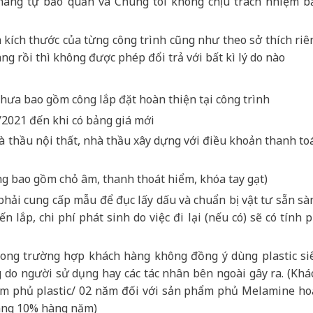
 hàng tự bảo quản và Chúng tôi không chịu trách nhiệm b
à kích thước của từng công trình cũng như theo sở thích riê
g rồi thì không được phép đổi trả với bất kì lý do nào
hưa bao gồm công lắp đặt hoàn thiện tại công trình
/2021 đến khi có bảng giá mới
hà thầu nội thất, nhà thầu xây dựng với điều khoản thanh to
ng bao gồm chỏ âm, thanh thoát hiểm, khóa tay gạt)
phải cung cấp mẫu để đục lấy dấu và chuẩn bị vật tư sẵn sà
 lắp, chi phí phát sinh do việc đi lại (nếu có) sẽ có tính p
ong trường hợp khách hàng không đồng ý dùng plastic si
do người sử dụng hay các tác nhân bên ngoài gây ra. (Khá
m phủ plastic/ 02 năm đối với sản phẩm phủ Melamine ho
hàng 10% hàng năm)