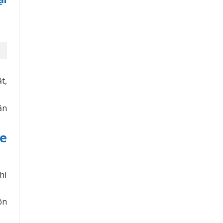
t,
ận
e
hì
ôn