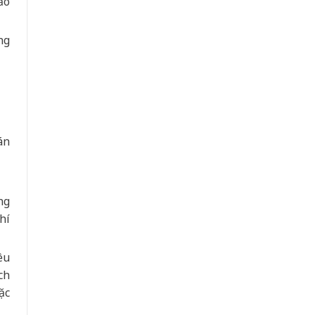
ảo
ng
án
ng
hí
êu
ch
ặc