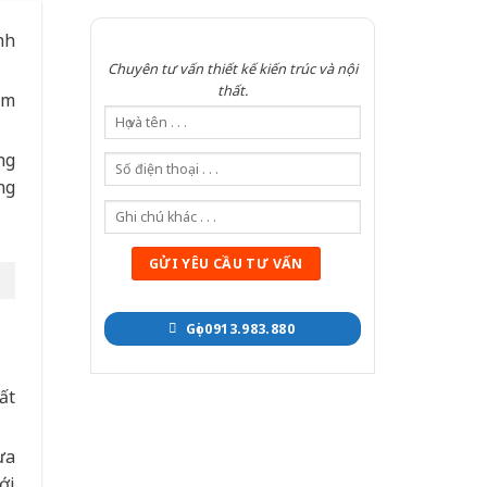
nh
Chuyên tư vấn thiết kế kiến trúc và nội
thất.
ểm
ng
ng
Gọi 0913.983.880
ất
ựa
ới