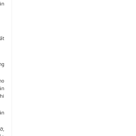
ận
ất
ng
ho
ận
hi
án
ỡ,