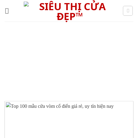
Skip
to
content
CỬA VÒM CỔ ĐIỂN GIÁ
RẺ