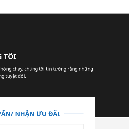
 TÔI
chống cháy, chúng tôi tin tưởng rằng những
g tuyệt đối.
VẤN/ NHẬN ƯU ĐÃI