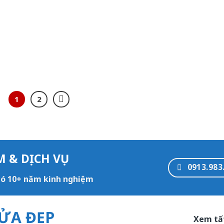
1
2
M & DỊCH VỤ
0913.983
 có 10+ năm kinh nghiệm
ỬA ĐẸP
Xem tấ