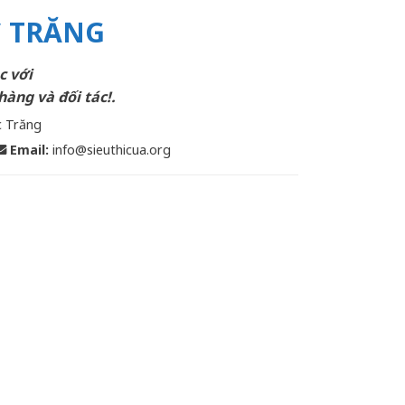
C TRĂNG
c với
hàng và đối tác!.
c Trăng
Email
:
info@sieuthicua.org