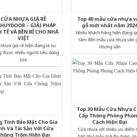
CỬA NHỰA GIÁ RẺ
Top 40 mẫu cửa nhựa v
HUYDOOR – GIẢI PHÁP
gỗ mới nhất năm 202
 TẾ VÀ BỀN BỈ CHO NHÀ
Nhiều khách hàng hiện đang 
VIỆT
tâm đến mẫu cửa nhựa vân 
nhựa giá rẻ hiện đang là xu
nhưng vẫn
 được nhiều người tiêu dùng
lựa
Top 30 Mẫu Cửa Nhựa 
Cấp Thông Phòng Pho
g Tính Bảo Mật Cho Gia
Cách Hiện Đại
nh Và Tài Sản Với Cửa
Cửa nhựa với nhiều ưu điểm 
hống Trộm Hiện Đại
bật như mẫu mã đa dạng, m