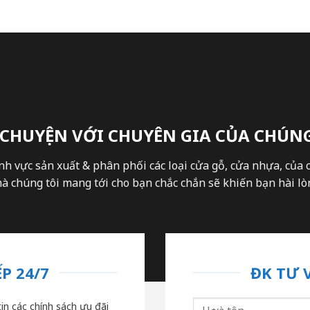
 CHUYỆN VỚI CHUYÊN GIA CỦA CHÚNG
nh vực sản xuất & phân phối các loại cửa gỗ, cửa nhựa, của 
 chúng tôi mang tới cho bạn chắc chắn sẽ khiến bạn hài lòn
P 24/7
ĐK TƯ 
in các chính sách ưu đãi