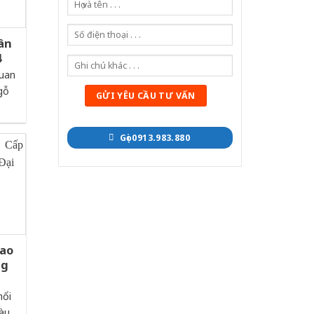
ân
4
quan
gỗ
Gọi 0913.983.880
Cao
ng
nổi
àu