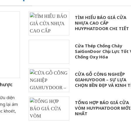
TÌM HIỂU BÁO GIÁ CỬA
NHỰA CAO CẤP
HUYPHATDOOR CHI TIẾT
Cửa Thép Chống Cháy
SaiGonDoor Chịu Lực Tốt 
Chống Oxy Hóa
CỬA GỖ CÔNG NGHIỆP
GIAHUYDOOR – SỰ LỰA
Nhược
CHỌN BỀN ĐẸP VÀ KINH T
ữu diện
TỔNG HỢP BÁO GIÁ CỬA
ng lại ám
VÒM HUYPHATDOOR MỚI
c khoét,
NHẤT