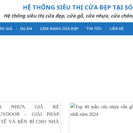
HỆ THỐNG SIÊU THỊ CỬA ĐẸP TẠI S
Hệ thống siêu thị cửa đẹp, cửa gỗ, cửa nhựa, cửa chốn
ÁO GIÁ
DỰ ÁN
CẨM NANG CỬA ĐẸP
TIN TỨC
LIÊN HỆ
CỬA NHỰA CAO CẤP