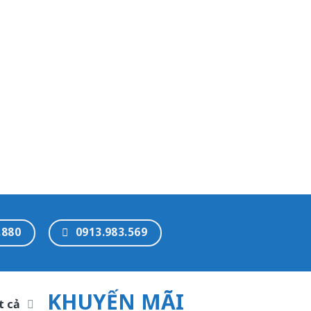
.880
0913.983.569
KHUYẾN MÃI
t cả