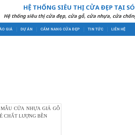
HỆ THỐNG SIÊU THỊ CỬA ĐẸP TẠI S
Hệ thống siêu thị cửa đẹp, cửa gỗ, cửa nhựa, cửa chốn
ÁO GIÁ
DỰ ÁN
CẨM NANG CỬA ĐẸP
TIN TỨC
LIÊN HỆ
CỬA GỖ NHỰA COMPOSITE