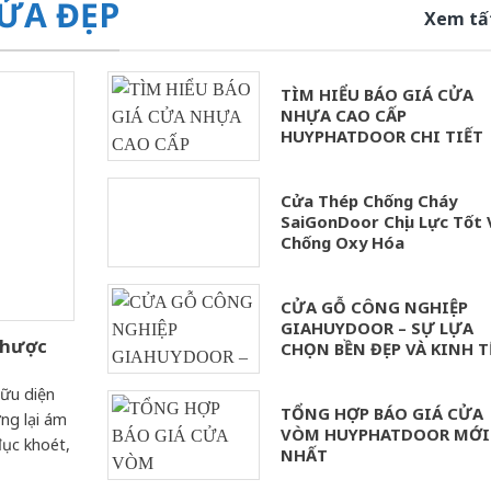
ỬA ĐẸP
Xem tấ
TÌM HIỂU BÁO GIÁ CỬA
NHỰA CAO CẤP
HUYPHATDOOR CHI TIẾT
Cửa Thép Chống Cháy
SaiGonDoor Chịu Lực Tốt 
Chống Oxy Hóa
CỬA GỖ CÔNG NGHIỆP
GIAHUYDOOR – SỰ LỰA
Nhược
CHỌN BỀN ĐẸP VÀ KINH T
ữu diện
TỔNG HỢP BÁO GIÁ CỬA
ng lại ám
VÒM HUYPHATDOOR MỚI
ục khoét,
NHẤT