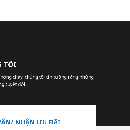
 TÔI
chống cháy, chúng tôi tin tưởng rằng những
g tuyệt đối.
VẤN/ NHẬN ƯU ĐÃI