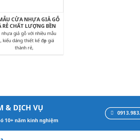
 MẪU CỬA NHỰA GIẢ GỖ
Á RẺ CHẤT LƯỢNG BỀN
 nhựa giả gỗ với nhiều mẫu
, kiểu dáng thiết kế đẹp giá
thành rẻ,
M & DỊCH VỤ
0913.983
 có 10+ năm kinh nghiệm