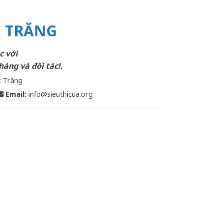
C TRĂNG
c với
hàng và đối tác!.
c Trăng
Email
:
info@sieuthicua.org