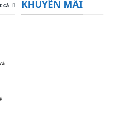
KHUYẾN MÃI
t cả
Và
Ế